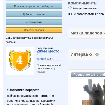
Комплименты
Отправить приватное сообщение
Комплиментов нет.
Вы не авторизованы! Чтоб
Добавить в друзья
Игнорировать
Сделать подарок
Метки лидеров
Совместная покупка: сбор предоплаты,
раздачи
популярность:
28944 место
Интервью
-8 ↓
рейтинг
812
?
Привилегированный
пользователь
4
уровня
Последние
фотогра
Статистика портрета:
сейчас просматривают портрет - 0
зарегистрированные пользователи
посетившие портрет за 7 дней - 0