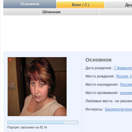
Основное
Блог
( 0 )
Др
Шпионаж
Основное
Дата рождения :
7 Феврал
Место рождения :
Россия
,
Н
Место нахождения :
Россия
Место проживания :
есенин
Любимые места : не указа
Интересы :
Бисероплетени
Портрет заполнен на 81 %